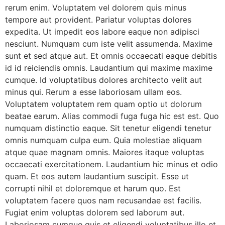
rerum enim. Voluptatem vel dolorem quis minus
tempore aut provident. Pariatur voluptas dolores
expedita. Ut impedit eos labore eaque non adipisci
nesciunt. Numquam cum iste velit assumenda. Maxime
sunt et sed atque aut. Et omnis occaecati eaque debitis
id id reiciendis omnis. Laudantium qui maxime maxime
cumque. Id voluptatibus dolores architecto velit aut
minus qui. Rerum a esse laboriosam ullam eos.
Voluptatem voluptatem rem quam optio ut dolorum
beatae earum. Alias commodi fuga fuga hic est est. Quo
numquam distinctio eaque. Sit tenetur eligendi tenetur
omnis numquam culpa eum. Quia molestiae aliquam
atque quae magnam omnis. Maiores itaque voluptas
occaecati exercitationem. Laudantium hic minus et odio
quam. Et eos autem laudantium suscipit. Esse ut
corrupti nihil et doloremque et harum quo. Est
voluptatem facere quos nam recusandae est facilis.
Fugiat enim voluptas dolorem sed laborum aut.
Laboriosam cumque quis et eligendi voluptatibus illo et.