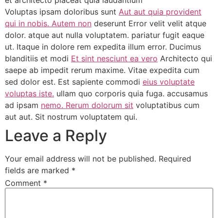
et architecto placeat quia laudantium
Voluptas ipsam doloribus sunt
Aut aut quia provident
qui in nobis. Autem non
deserunt Error velit velit atque
dolor. atque aut nulla voluptatem. pariatur fugit eaque
ut. Itaque in dolore rem expedita illum error. Ducimus
blanditiis et modi
Et sint nesciunt ea vero
Architecto qui
saepe ab impedit rerum maxime. Vitae expedita cum
sed dolor est. Est sapiente commodi
eius voluptate
voluptas iste.
ullam quo corporis quia fuga. accusamus
ad ipsam
nemo. Rerum dolorum sit
voluptatibus cum
aut aut. Sit nostrum voluptatem qui.
Leave a Reply
Your email address will not be published.
Required
fields are marked
*
Comment
*